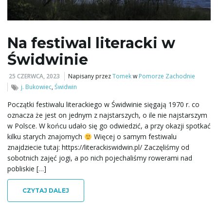
ą
Na festiwal literacki w
Świdwinie
c
25 CZERWCA, 2023
Napisany przez
Tomek
w
Pomorze Zachodnie
j. Bukowiec
,
Świdwin
z
Początki festiwalu literackiego w Świdwinie sięgają 1970 r. co
oznacza że jest on jednym z najstarszych, o ile nie najstarszym
w Polsce. W końcu udało się go odwiedzić, a przy okazji spotkać
kilku starych znajomych
Więcej o samym festiwalu
n
znajdziecie tutaj: https://literackiswidwin.pl/ Zaczęliśmy od
sobotnich zajęć jogi, a po nich pojechaliśmy rowerami nad
pobliskie […]
a
CZYTAJ DALEJ