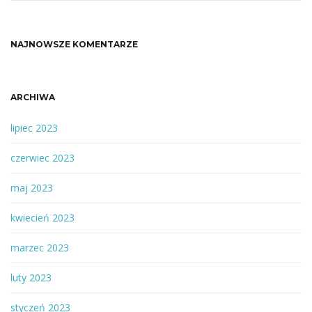
f
r
a
NAJNOWSZE KOMENTARZE
z
ę
a
ARCHIWA
lipiec 2023
czerwiec 2023
maj 2023
kwiecień 2023
marzec 2023
luty 2023
styczeń 2023