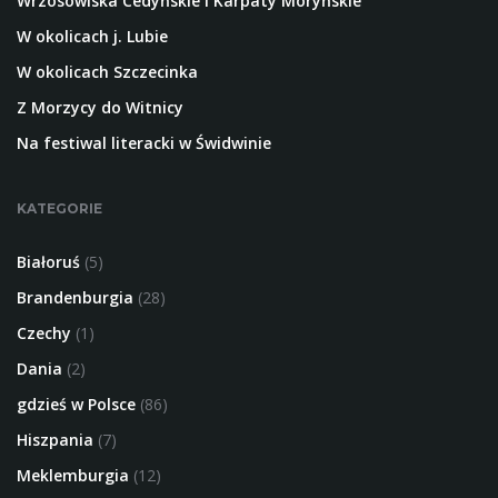
Wrzosowiska Cedyńskie i Karpaty Moryńskie
W okolicach j. Lubie
W okolicach Szczecinka
Z Morzycy do Witnicy
Na festiwal literacki w Świdwinie
KATEGORIE
Białoruś
(5)
Brandenburgia
(28)
Czechy
(1)
Dania
(2)
gdzieś w Polsce
(86)
Hiszpania
(7)
Meklemburgia
(12)