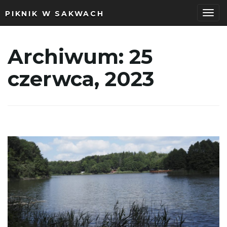
PIKNIK W SAKWACH
P
Archiwum:
25
czerwca, 2023
r
z
e
ł