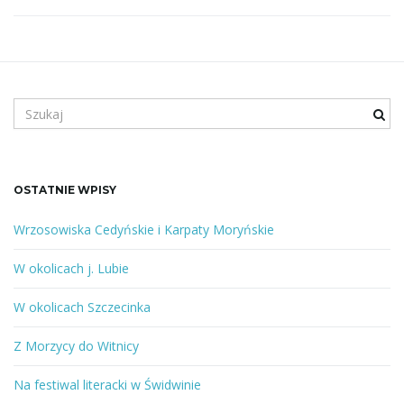
w
i
S
z
u
g
k
a
OSTATNIE WPISY
n
e
Wrzosowiska Cedyńskie i Karpaty Moryńskie
a
s
ł
W okolicach j. Lubie
o
w
W okolicach Szczecinka
c
o
l
Z Morzycy do Witnicy
u
b
Na festiwal literacki w Świdwinie
j