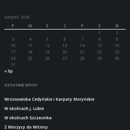
sierpień 2026
P
W
Ś
C
P
S
N
1
2
3
4
5
6
7
8
9
10
11
12
13
14
15
16
17
18
19
20
21
22
23
24
25
26
27
28
29
30
31
« lip
OSTATNIE WPISY
Wrzosowiska Cedyńskie i Karpaty Moryńskie
W okolicach j. Lubie
W okolicach Szczecinka
Z Morzycy do Witnicy