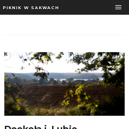
PIKNIK W SAKWACH
P
r
z
e
ł