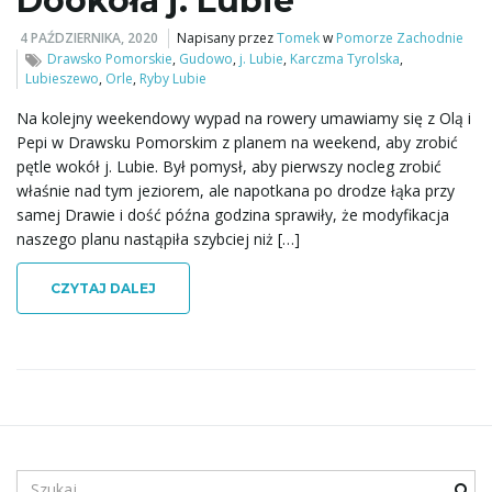
Dookoła j. Lubie
4 PAŹDZIERNIKA, 2020
Napisany przez
Tomek
w
Pomorze Zachodnie
ą
Drawsko Pomorskie
,
Gudowo
,
j. Lubie
,
Karczma Tyrolska
,
Lubieszewo
,
Orle
,
Ryby Lubie
Na kolejny weekendowy wypad na rowery umawiamy się z Olą i
c
Pepi w Drawsku Pomorskim z planem na weekend, aby zrobić
pętle wokół j. Lubie. Był pomysł, aby pierwszy nocleg zrobić
właśnie nad tym jeziorem, ale napotkana po drodze łąka przy
samej Drawie i dość późna godzina sprawiły, że modyfikacja
z
naszego planu nastąpiła szybciej niż […]
CZYTAJ DALEJ
n
a
S