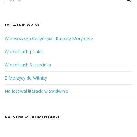
z
w
u
k
a
OSTATNIE WPISY
i
n
e
Wrzosowiska Cedyńskie i Karpaty Moryńskie
s
ł
W okolicach j. Lubie
g
o
w
W okolicach Szczecinka
o
l
Z Morzycy do Witnicy
a
u
b
Na festiwal literacki w Świdwinie
f
r
c
a
NAJNOWSZE KOMENTARZE
z
a
j