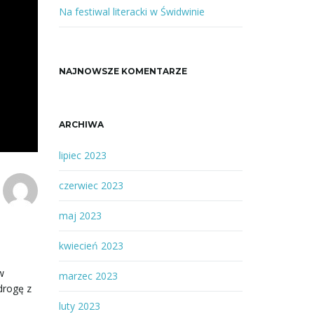
f
Na festiwal literacki w Świdwinie
r
a
z
NAJNOWSZE KOMENTARZE
a
ARCHIWA
lipiec 2023
czerwiec 2023
maj 2023
kwiecień 2023
w
marzec 2023
drogę z
luty 2023