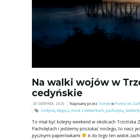
Na walki wojów w Trz
cedyńskie
30 SIERPNIA, 2020
Napisany przez
Tomek
w
Pomorze Zac
Cedynia
,
Klępicz
,
most s Siekierkach
,
pacholęta
,
Siekierki
To miał być kolejny weekend w okolicach Trzcińska Z
Pacholętach i jedziemy poszukać noclegu, to nasz je
pysznymi papierówkami
A do tego ten widok zach