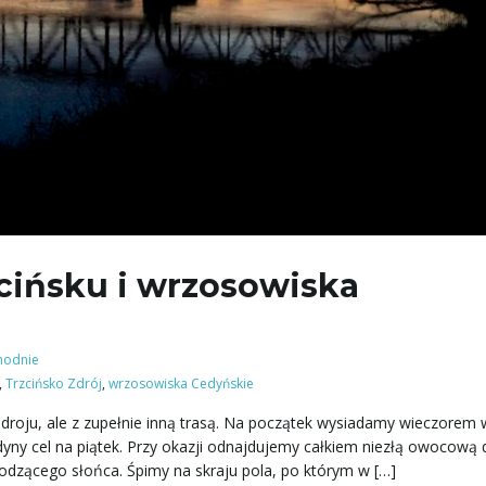
cińsku i wrzosowiska
hodnie
,
Trzcińsko Zdrój
,
wrzosowiska Cedyńskie
droju, ale z zupełnie inną trasą. Na początek wysiadamy wieczorem 
dyny cel na piątek. Przy okazji odnajdujemy całkiem niezłą owocową 
odzącego słońca. Śpimy na skraju pola, po którym w […]